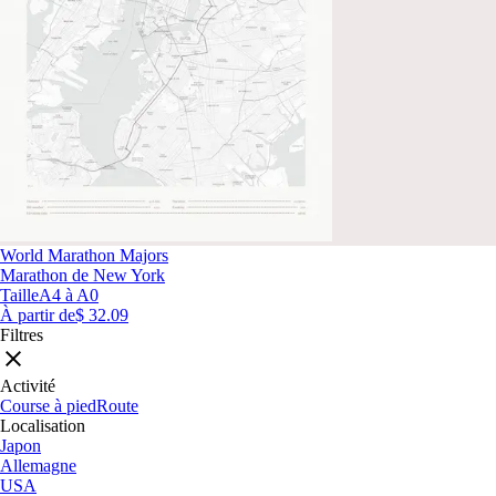
World Marathon Majors
Marathon de New York
Taille
A4 à A0
À partir de
$ 32.09
Filtres
Activité
Course à pied
Route
Localisation
Japon
Allemagne
USA