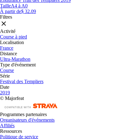
Endurance Trail des Templiers 2019
Taille
A4 à A0
À partir de
$ 32.09
Filtres
Activité
Course à pied
Localisation
France
Distance
Ultra-Marathon
Type d'événement
Course
Série
Festival des Templiers
Date
2019
© Majorfeat
Programmes partenaires
Organisateurs d'événements
Affiliés
Ressources
Politique de service