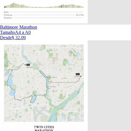
Baltimore Marathon
Tamaño
A4 a A0
Desde
$ 32.09