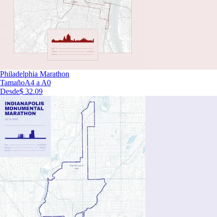
Philadelphia Marathon
Tamaño
A4 a A0
Desde
$ 32.09