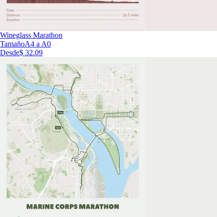
Wineglass Marathon
Tamaño
A4 a A0
Desde
$ 32.09