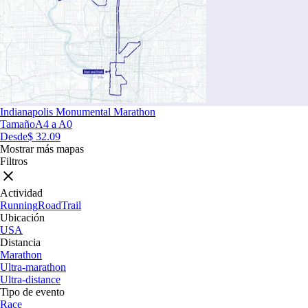
Indianapolis Monumental Marathon
Tamaño
A4 a A0
Desde
$ 32.09
Mostrar más mapas
Filtros
Actividad
Running
Road
Trail
Ubicación
USA
Distancia
Marathon
Ultra-marathon
Ultra-distance
Tipo de evento
Race