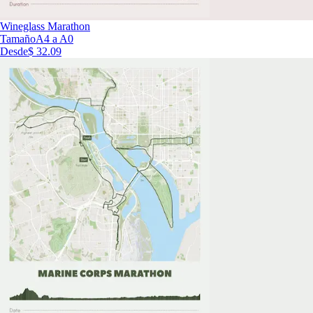
Wineglass Marathon
Tamaño
A4 a A0
Desde
$ 32.09