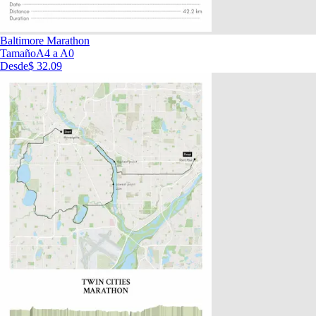
Baltimore Marathon
Tamaño
A4 a A0
Desde
$ 32.09