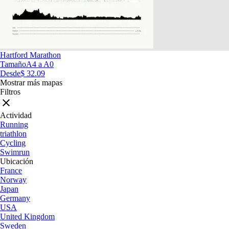
Hartford Marathon
Tamaño
A4 a A0
Desde
$ 32.09
Mostrar más mapas
Filtros
Actividad
Running
triathlon
Cycling
Swimrun
Ubicación
France
Norway
Japan
Germany
USA
United Kingdom
Sweden