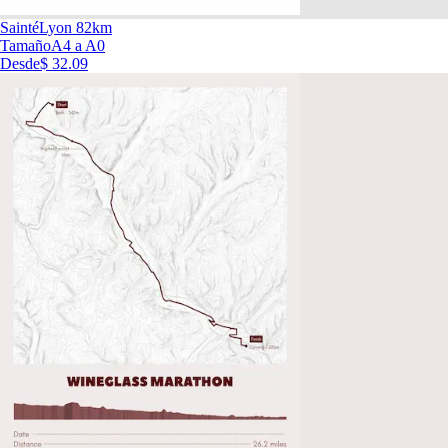
SaintéLyon 82km
Tamaño
A4 a A0
Desde
$ 32.09