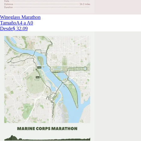
Wineglass Marathon
Tamaño
A4 a A0
Desde
$ 32.09