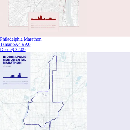
Philadelphia Marathon
Tamaño
A4 a A0
Desde
$ 32.09