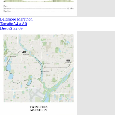
Baltimore Marathon
Tamaño
A4 a A0
Desde
$ 32.09