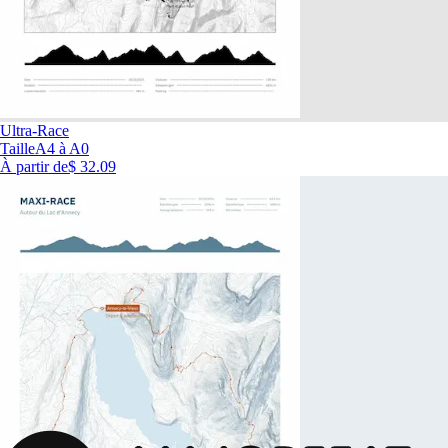
Ultra-Race
Taille
A4 à A0
À partir de
$ 32.09