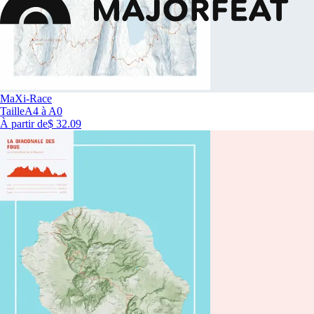
MaXi-Race
Taille
A4 à A0
À partir de
$ 32.09