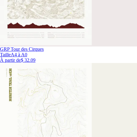
GRP Tour des Cirques
Taille
A4 à A0
À partir de
$ 32.09