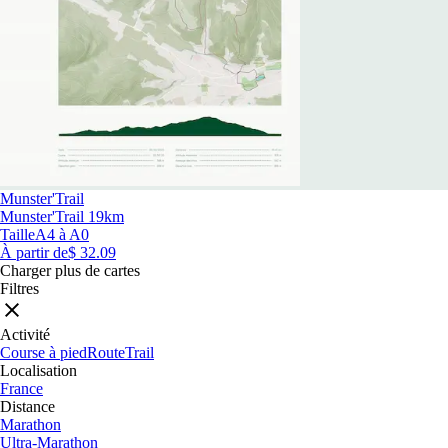
Munster'Trail
Munster'Trail 19km
Taille
A4 à A0
À partir de
$ 32.09
Charger plus de cartes
Filtres
Activité
Course à pied
Route
Trail
Localisation
France
Distance
Marathon
Ultra-Marathon