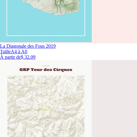
La Diagonale des Fous 2019
Taille
A4 à A0
À partir de
$ 32.09