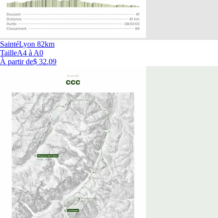
SaintéLyon 82km
Taille
A4 à A0
À partir de
$ 32.09