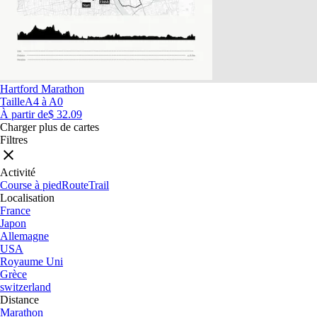
Hartford Marathon
Taille
A4 à A0
À partir de
$ 32.09
Charger plus de cartes
Filtres
Activité
Course à pied
Route
Trail
Localisation
France
Japon
Allemagne
USA
Royaume Uni
Grèce
switzerland
Distance
Marathon