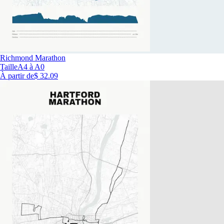
Richmond Marathon
Taille
A4 à A0
À partir de
$ 32.09