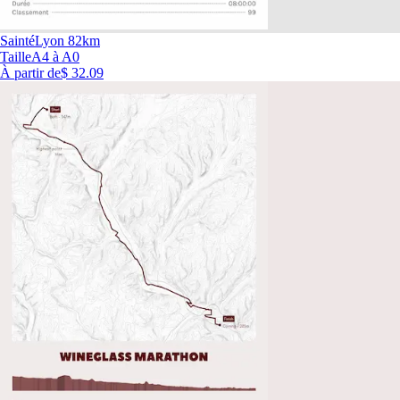
SaintéLyon 82km
Taille
A4 à A0
À partir de
$ 32.09