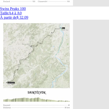
Swiss Peaks 100
Taille
A4 à A0
À partir de
$ 32.09