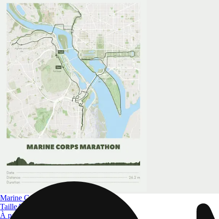
Marine Corps Marathon
Taille
A4 à A0
À partir de
$ 32.09