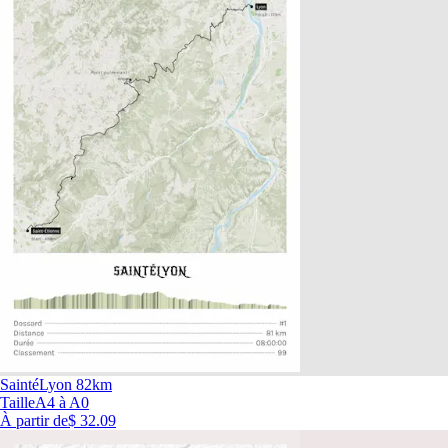
SaintéLyon 82km
Taille
A4 à A0
À partir de
$ 32.09