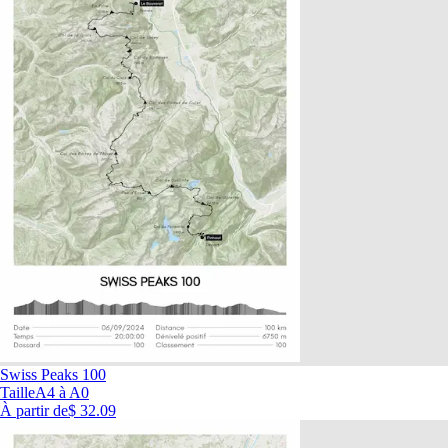
Swiss Peaks 100
Taille
A4 à A0
À partir de
$ 32.09